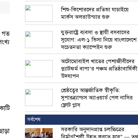
শিশু-কিশোরদের প্রতিভা যাচাইয়ে
মার্কস অলরাউন্ডার শুরু
যুক্তরাষ্ট্রে ব্যবসা ও স্থায়ী বসবাসের
৫ গত
সুযোগ: এল-১ ভিসা নিয়ে বাংলাদেশে
ংখ্য
সচেতনতা ক্যাম্পেইন শুরু
অটোমোবাইল খাতের পেশাজীবীদের
প্ল্যাটফর্ম বাপা’র পঞ্চম প্রতিষ্ঠাবার্ষিকী
উদযাপন
শ্রেষ্ঠত্বের আন্তর্জাতিক স্বীকৃতি:
সুপারব্র্যান্ডস অ্যাওয়ার্ড পেল নাসির
ফ্লোট গ্লাস
কোটি
সর্বশেষ
সরকারি অনুদানপ্রাপ্ত চলচ্চিত্রের
এছাড়া
নির্মাণশৈলী উন্নত করতে হবে” — তথ্