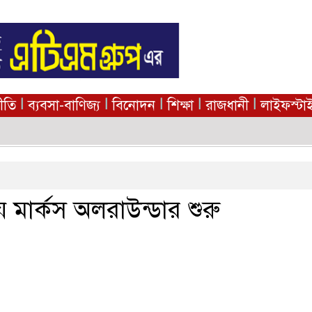
|
|
|
|
|
নীতি
ব্যবসা-বাণিজ্য
বিনোদন
শিক্ষা
রাজধানী
লাইফস্টা
 মার্কস অলরাউন্ডার শুরু