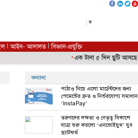
Select Language
▼
|
|
ইল
আইন- আদালত
বিজ্ঞান-প্রযুক্তি
এক টানা ৫ দিন ছুটি আসছে শিক্ষ
*
অন্যান্য
পাঠাও নিয়ে এলো মার্চেন্টদের জন্য
পেমেন্টের দ্রুত ও নির্ভরযোগ্য সমাধান
‘InstaPay’
তরুণদের দক্ষতা ও নেতৃত্ব বিকাশে
যাত্রা শুরু করলো ‘এনভোইয়ুথ’ যুব
প্ল্যাটফর্ম