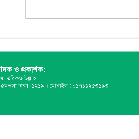
পাদক ও প্রকাশক:
মো:তরিকত উল্লাহ
র, ৫মতলা ঢাকা -১২১৯ । মোবাইল : ০১৭১১২৫৩১৯৩