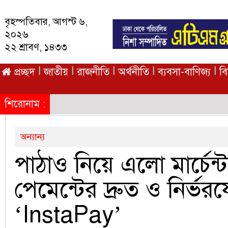
বৃহস্পতিবার, আগস্ট ৬,
২০২৬
২২ শ্রাবণ, ১৪৩৩
|
|
|
|
|
প্রচ্ছদ
জাতীয়
রাজনীতি
অর্থনীতি
ব্যবসা-বাণিজ্য
ব
শিরোনাম :
অন্যান্য
পাঠাও নিয়ে এলো মার্চেন্
পেমেন্টের দ্রুত ও নির্ভর
‘InstaPay’