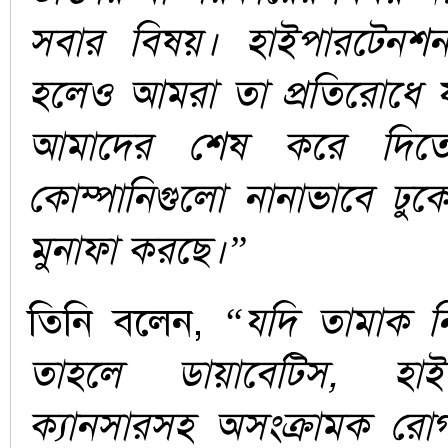
সবার বিষয়। হাইপারটেনশন 
হলেও আমরা তা প্রতিরোধে যা
আমাদের শেষ করে দিতে
কোম্পানিগুলো নানাভাবে ঢুক
মুনাফা করছে।”
তিনি বলেন,
“যদি তামাক নিয়
তাহলে ডায়াবেটিস, হা
ক্যানসারসহ অসংক্রামক রো