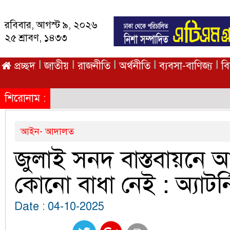
রবিবার, আগস্ট ৯, ২০২৬
২৫ শ্রাবণ, ১৪৩৩
|
|
|
|
|
প্রচ্ছদ
জাতীয়
রাজনীতি
অর্থনীতি
ব্যবসা-বাণিজ্য
ব
শিরোনাম :
আইন- আদালত
জুলাই সনদ বাস্তবায়নে
কোনো বাধা নেই : অ্যাটর্
Date : 04-10-2025