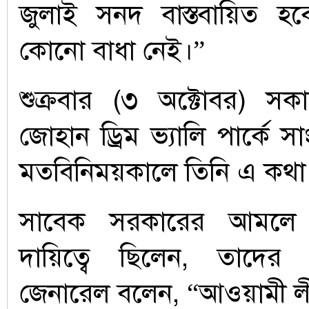
জুলাই সনদ বাস্তবায়িত 
কোনো বাধা নেই।”
শুক্রবার (৩ অক্টোবর) সক
জোহান ড্রিম ভ্যালি পার্কে স
মতবিনিময়কালে তিনি এ কথা
সাবেক সরকারের আমলে প
দায়িত্বে ছিলেন, তাদের প্র
জেনারেল বলেন, “আওয়ামী ল