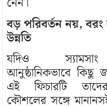
নেন।
বড় পরিবর্তন নয়, বরং ব
উন্নতি
যদিও স্যামস
আনুষ্ঠানিকভাবে কিছু 
এই ফিচারটি তাদের 
কৌশলের সঙ্গে মানানসই।