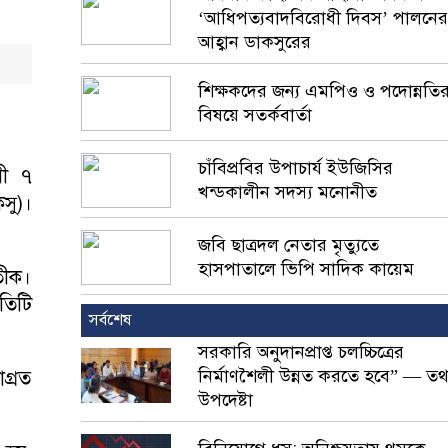
‘আধিপত্যবাদবিরোধী দিবস’ পালনের
আহ্বান ডাকসুরের
শিক্ষকদের জন্য এমপিও ও পদোন্নতি
বিষয়ে সতর্কবার্তা
চাঁবিপ্রবির উপাচার্য ইউজিসির
মী ৭
খন্ডকালীন সদস্য মনোনীত
সু)।
জবি ছাত্রদল নেতার মৃত্যুতে
হাসপাতালে ভিপি সাদিক কায়েম
তীক।
তিটি
সর্বশেষ
সরকারি অনুদানপ্রাপ্ত চলচ্চিত্রের
নির্মাণশৈলী উন্নত করতে হবে” — তথ্
গ্রত
উপদেষ্টা