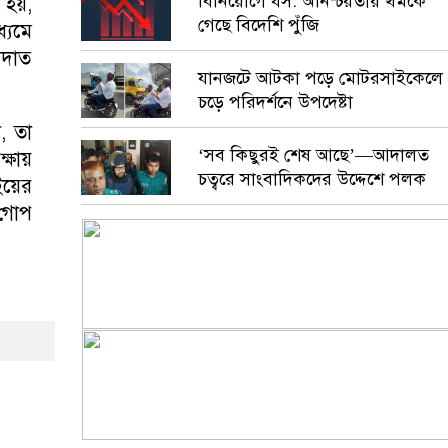
বিনিয়োগে ধস: অনিশ্চয়তায় থমকে
 হয়,
গেছে বিদেশি পুঁজি
ধ্যমে
াদাত
যানজটে আটকা পড়ে মোটরসাইকেলে
চড়ে পরিদর্শনে উপদেষ্টা
, তা
‘সব কিছুরই শেষ আছে’—আদালত
্ষায়
চত্বরে সাংবাদিকদের উদ্দেশে পলক
ইয়ের
 গোপ