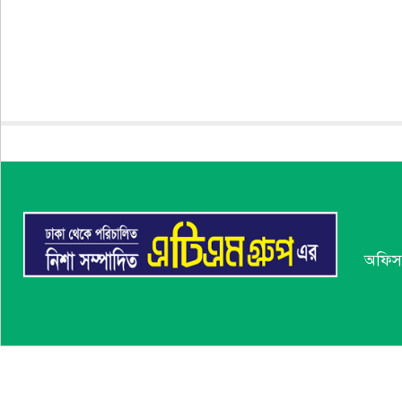
অফিস: