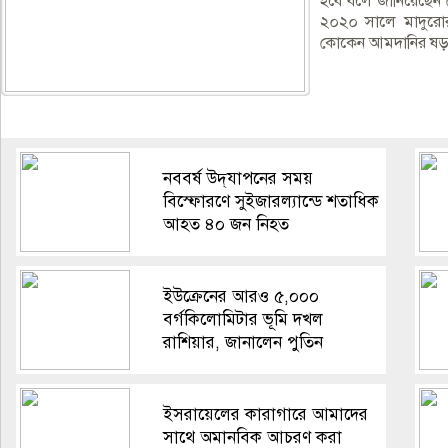
হবে বলে জানিয়েছেন দেশ
২০২০ সালে মাদুরোর বি
কোকেন আমদানির ষড়যন
নববর্ষ উদ্‌যাপনের সময়
বিস্ফোরণে সুইজারল্যান্ডে শতাধিক
আহত ৪০ জন নিহত
ইউক্রেনের আরও ৫,০০০
বর্গকিলোমিটার ভূমি দখল
রাশিয়ার, জানালেন পুতিন
ইসরায়েলের কারাগারে আমাদের
সাথে অমানবিক আচরণ করা