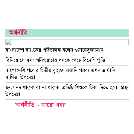
জগত
ফটোগ্যালারী
অর্থনীতি
করোনাভাইরাস-
ডেঙ্গু
বাংলাদেশ ব্যাংকের পরিচালক হলেন ওয়াহেদুজ্জামান
স্বাস্থ্য
বিনিয়োগে ধস: অনিশ্চয়তায় থমকে গেছে বিদেশি পুঁজি
আরো...
বাংলাদেশি পণ্যের দ্বিতীয় বৃহত্তম রপ্তানি গন্তব্য এখন জার্মানি
বাণিজ্য উপদেষ্টা
প্রচ্ছদ
জন্মসনদ থাকুক বা না থাকুক, প্রতিটি শিশুকে টিকা দিতে হবে: স্বাস্থ্য
ভিডিও
উপদেষ্টা
গ্যালারী
'অর্থনীতি' - আরো খবর
..
প্রবাস