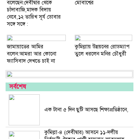
বলেছেন:দেবীদ্বার থেকে
মোবাশ্বের
চাঁদাবাজি,মাদক বিদায়
নেবে,১২ তারিখ সূর্য ডোবার
সঙ্গে সঙ্গে :
জামায়াতের আমির
কুমিল্লায় উন্নয়নের রোডম্যাপ
বলেন:আমরা আর কোনো
তুলে ধরলেন মনির চৌধুরী
ফ্যাসিবাদ দেখতে চাই না
সর্বশেষ
এক টানা ৫ দিন ছুটি আসছে শিক্ষাপ্রতিষ্ঠানে,
প্রচ্ছদ
কুমিল্লা-৪ (দেবীদ্বার) আসনে ১১-দলীয়