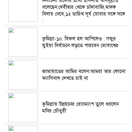
নির্বাচনী ঐক্যের প্রার্থী হাসনাত আবদুল্লাহ
জাতীয়
বলেছেন:দেবীদ্বার থেকে চাঁদাবাজি,মাদক
বিদায় নেবে,১২ তারিখ সূর্য ডোবার সঙ্গে সঙ্গে
রাজনীতি
:
অর্থনীতি
কুমিল্লা-১০: বিফল হল আপিলেও : গফুর
ব্যবসা-
ভুইয়া নির্বাচনে লড়তে পারবেন মোবাশ্বের
বাণিজ্য
বিনোদন
জামায়াতের আমির বলেন:আমরা আর কোনো
এক্সক্লুসিভ
ফ্যাসিবাদ দেখতে চাই না
শিক্ষা
রাজধানী
কুমিল্লায় উন্নয়নের রোডম্যাপ তুলে ধরলেন
মনির চৌধুরী
লাইফস্টাইল
আইন-