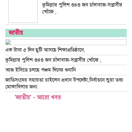
আদালত
কুমিল্লার পুলিশ ৩৪৩ জন চাঁদাবাজ-সন্ত্রাসীর
খোঁজে ,
বিজ্ঞান-
প্রযুক্তি
জাতীয়
স্বাস্থ্য
ফিচার
এক টানা ৫ দিন ছুটি আসছে শিক্ষাপ্রতিষ্ঠানে,
ব্যাংক-
কুমিল্লার পুলিশ ৩৪৩ জন চাঁদাবাজ-সন্ত্রাসীর খোঁজে ,
বীমা
আজ ইসিতে চলছে পঞ্চম দিনের শুনানি
ইসলাম
জাতিসংঘের সহায়তা চাইলেন প্রধান উপদেষ্টা,নির্বাচনে ভুয়া তথ্য
মোকাবিলার জন্য.
অন্যান্য
'জাতীয়' - আরো খবর
জেলা
সংবাদ
খবর