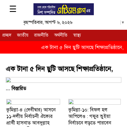
☰
বৃহস্পতিবার, আগস্ট ৬, ২০২৬
Select Language
▼
প্রচ্ছদ
জাতীয়
রাজনীতি
অর্থনীতি
স্বাস্থ্য
এক টানা ৫ দিন ছুটি আসছে শিক্ষাপ্রতিষ্ঠানে,
ক
*
*
এক টানা ৫ দিন ছুটি আসছে শিক্ষাপ্রতিষ্ঠানে,
... বিস্তারিত
কুমিল্লা-৪ (দেবীদ্বার) আসনে
কুমিল্লা-১০: বিফল হল
১১-দলীয় নির্বাচনী ঐক্যের
আপিলেও : গফুর ভুইয়া
প্রার্থী হাসনাত আবদুল্লাহ
নির্বাচনে লড়তে পারবেন