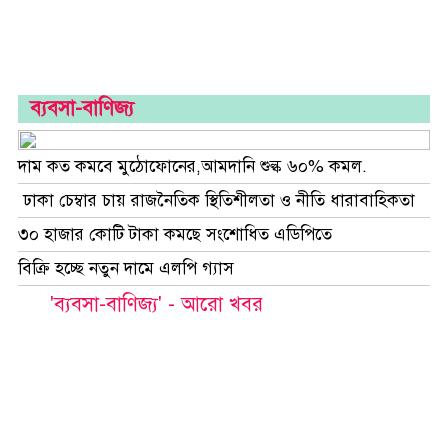
লাইফস্টাইল
ভিডিও
গ্যালারী
ব্যবসা-বাণিজ্য
স্পোর্টস
দেশজুড়ে
দাম কত কমবে মুঠোফোনের,আমদানি শুল্ক ৬০% কমল.
আন্তর্জাতিক
ঢাকা চেম্বার চায় রাজনৈতিক স্থিতিশীলতা ও নীতি ধারাবাহিকতা
৩০ হাজার কোটি টাকা কমছে সংশোধিত এডিপিতে
বিক্রি হচ্ছে নতুন দামে এলপি গ্যাস
'ব্যবসা-বাণিজ্য' - আরো খবর