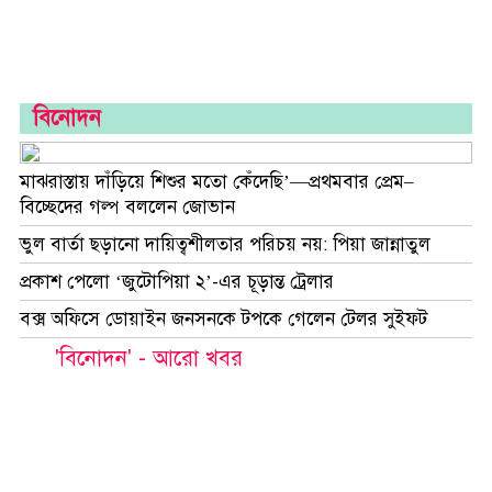
বিনোদন
মাঝরাস্তায় দাঁড়িয়ে শিশুর মতো কেঁদেছি’—প্রথমবার প্রেম–
বিচ্ছেদের গল্প বললেন জোভান
ভুল বার্তা ছড়ানো দায়িত্বশীলতার পরিচয় নয়: পিয়া জান্নাতুল
প্রকাশ পেলো ‘জুটোপিয়া ২’-এর চূড়ান্ত ট্রেলার
বক্স অফিসে ডোয়াইন জনসনকে টপকে গেলেন টেলর সুইফট
'বিনোদন' - আরো খবর