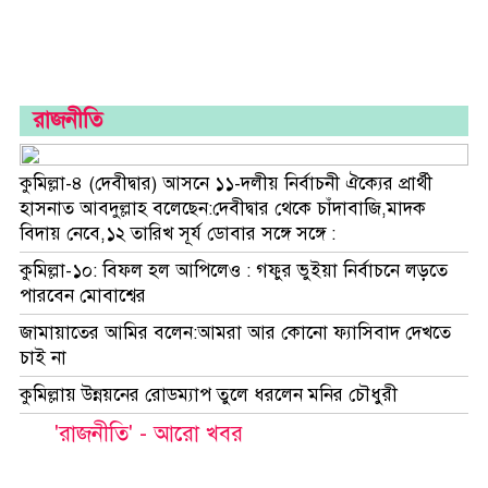
রাজধানী
সংস্কৃতি
সাহিত্য
রাজনীতি
কৃষি
কুমিল্লা-৪ (দেবীদ্বার) আসনে ১১-দলীয় নির্বাচনী ঐক্যের প্রার্থী
সংবাদ
হাসনাত আবদুল্লাহ বলেছেন:দেবীদ্বার থেকে চাঁদাবাজি,মাদক
বিদায় নেবে,১২ তারিখ সূর্য ডোবার সঙ্গে সঙ্গে :
প্রবাসে
বাংলা
কুমিল্লা-১০: বিফল হল আপিলেও : গফুর ভুইয়া নির্বাচনে লড়তে
পারবেন মোবাশ্বের
সম্পাদকীয়
জামায়াতের আমির বলেন:আমরা আর কোনো ফ্যাসিবাদ দেখতে
চাই না
চাকরি
কুমিল্লায় উন্নয়নের রোডম্যাপ তুলে ধরলেন মনির চৌধুরী
সভা-
'রাজনীতি' - আরো খবর
সেমিনার
অপরাধ