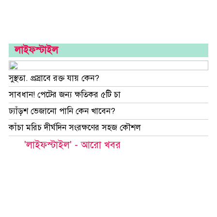
লাইফস্টাইল
সুস্থতা. প্রস্রাবে রক্ত যায় কেন?
সাবধান! পেটের জন্য ক্ষতিকর ৫টি চা
ঢ্যাঁড়শ ভেজানো পানি কেন খাবেন?
কাঁচা মরিচ দীর্ঘদিন সংরক্ষণের সহজ কৌশল
'লাইফস্টাইল' - আরো খবর