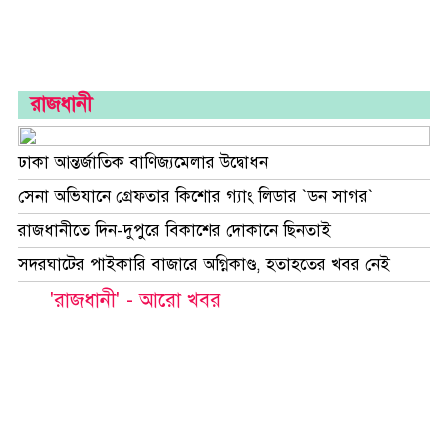
রাজধানী
ঢাকা আন্তর্জাতিক বাণিজ্যমেলার উদ্বোধন
সেনা অভিযানে গ্রেফতার কিশোর গ্যাং লিডার `ডন সাগর`
রাজধানীতে দিন-দুপুরে বিকাশের দোকানে ছিনতাই
সদরঘাটের পাইকারি বাজারে অগ্নিকাণ্ড, হতাহতের খবর নেই
'রাজধানী' - আরো খবর